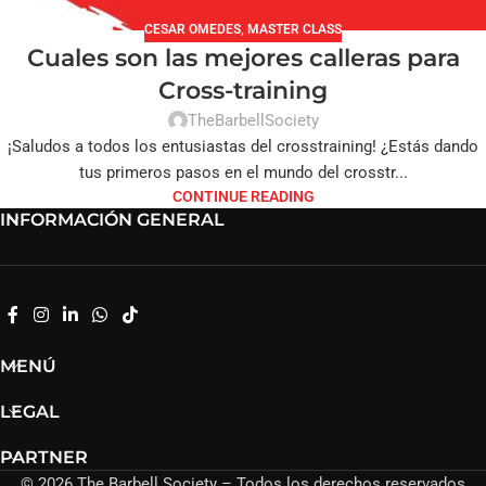
CESAR OMEDES
,
MASTER CLASS
Cuales son las mejores calleras para
Cross-training
TheBarbellSociety
¡Saludos a todos los entusiastas del crosstraining! ¿Estás dando
tus primeros pasos en el mundo del crosstr...
CONTINUE READING
INFORMACIÓN GENERAL
MENÚ
LEGAL
PARTNER
© 2026 The Barbell Society – Todos los derechos reservados