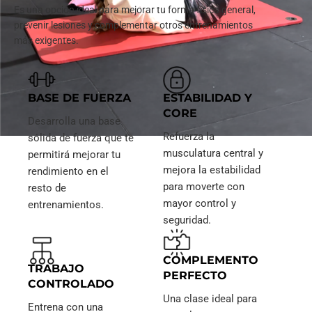
Es una opción ideal para mejorar tu forma física general,
prevenir lesiones y complementar otros entrenamientos
más exigentes.
BASE DE FUERZA
ESTABILIDAD Y
CORE
Desarrolla una base
Refuerza la
sólida de fuerza que te
musculatura central y
permitirá mejorar tu
mejora la estabilidad
rendimiento en el
para moverte con
resto de
mayor control y
entrenamientos.
seguridad.
COMPLEMENTO
TRABAJO
PERFECTO
CONTROLADO
Una clase ideal para
Entrena con una