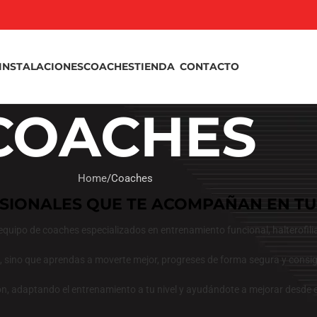
INSTALACIONES
COACHES
TIENDA
CONTACTO
COACHES
Home
Coaches
SIONALES QUE TE ACOMPAÑAN EN T
quipo de coaches especializados en entrenamiento funcional, halterofilia
s, sino que aprendas a moverte mejor, progreses de forma segura y consig
 adaptando el entrenamiento a tu nivel y ayudándote a mejorar desde el