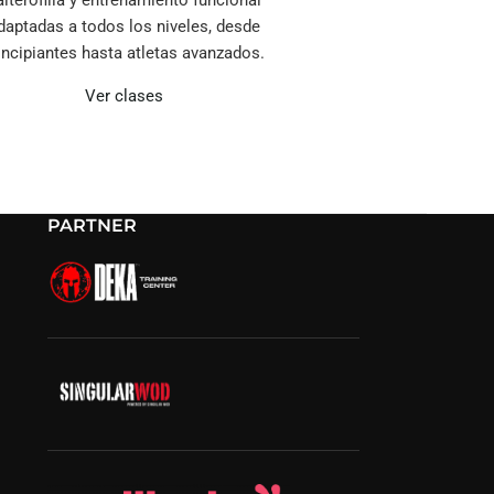
alterofilia y entrenamiento funcional
daptadas a todos los niveles, desde
incipiantes hasta atletas avanzados.
Ver clases
PARTNER