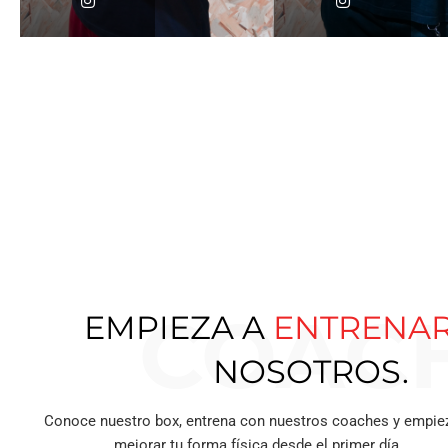
COAC
EMPIEZA A
ENTRENA
NOSOTROS.
Conoce nuestro box, entrena con nuestros coaches y empie
mejorar tu forma física desde el primer día.