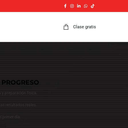
Clase gratis
U PROGRESO
 y preparación física.
as resultados reales.
 primer día.