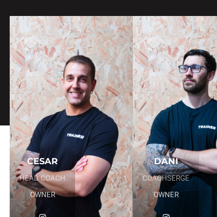
CESAR
DANI
HEAD COACH
COACHSERGE
OWNER
OWNER