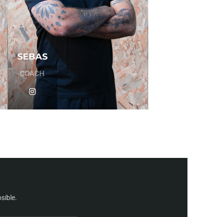
SEBAS
COACH
sible.