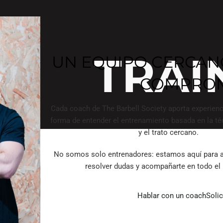
TRAI
UN EQUIPO CERCAN
COMPROM
Cada coach de The Barbell Society aporta experienc
forma de entender el entrenamiento basada en la téc
y el trato cercano.
No somos solo entrenadores: estamos aquí para a
resolver dudas y acompañarte en todo el
Hablar con un coach
Solic