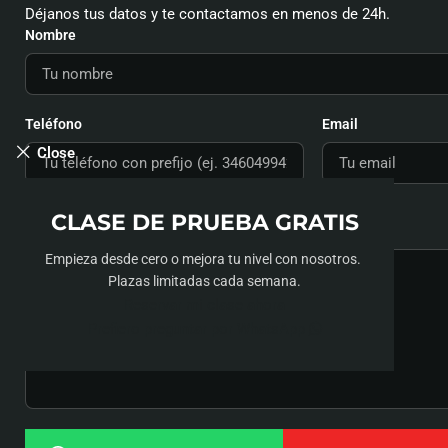
Déjanos tus datos y te contactamos en menos de 24h.
Nombre
Teléfono
Email
Close
CLASE DE PRUEBA GRATIS
Cuéntanos un poco más
Empieza desde cero o mejora tu nivel con nosotros.
Plazas limitadas cada semana.
Reservar mi clase ahora
Prefiero preguntar por WhatsApp