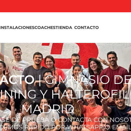
INSTALACIONES
COACHES
TIENDA
CONTACTO
TACTO
| GIMNASIO D
NING Y HALTEROFIL
MADRID
ASE DE PRUEBA O CONTACTA CON NOSO
DEMOS RÁPIDO POR WHATSAPP O EMAIL