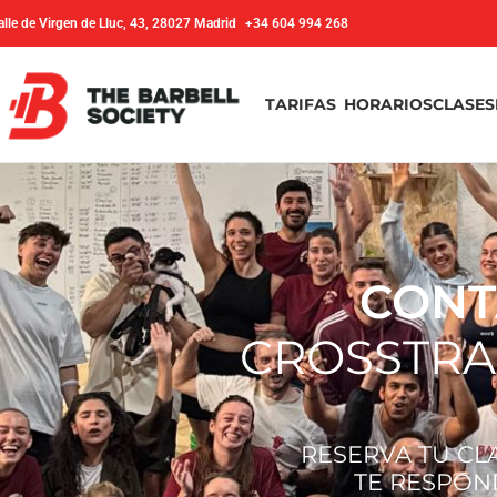
alle de Virgen de Lluc, 43, 28027 Madrid
+34 604 994 268
TARIFAS
HORARIOS
CLASES
CON
CROSSTRAI
RESERVA TU CL
TE RESPON