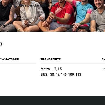
Reservar clase de prueba
?
/ WHATSAPP
TRANSPORTE
E
Metro:
L7, L5
i
BUS:
38, 48, 146, 109, 113