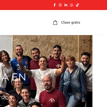
Clase gratis
E
IA EN
TROS.
.