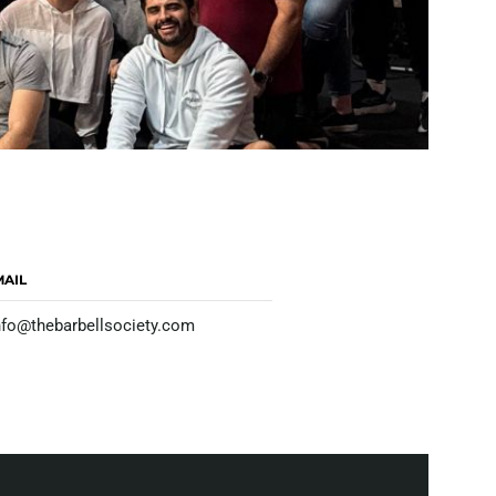
MAIL
nfo@thebarbellsociety.com