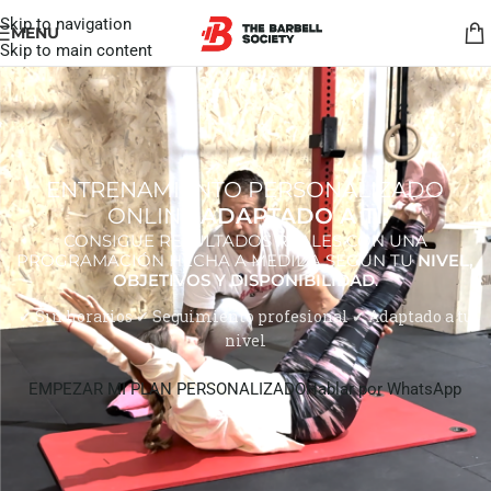
Skip to navigation
MENU
Skip to main content
ENTRENAMIENTO PERSONALIZADO
ONLINE
ADAPTADO A TI
CONSIGUE RESULTADOS REALES CON UNA
PROGRAMACIÓN HECHA A MEDIDA SEGÚN TU
NIVEL,
OBJETIVOS Y DISPONIBILIDAD
.
✔ Sin horarios ✔ Seguimiento profesional ✔ Adaptado a tu
nivel
EMPEZAR MI PLAN PERSONALIZADO
Hablar por WhatsApp